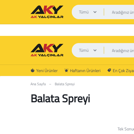
Tümü
Tümü
AK
Yeni Ürünler
Haftanın Ürünleri
En Çok Ziyar
YALÇINLAR
Ana Sayfa
–
Balata Spreyi
Balata Spreyi
Tek Sonu