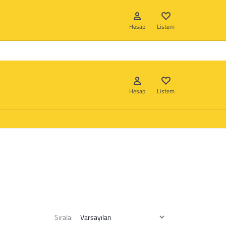
Hizmetlerimiz
Hakkımızda
İletişim
Hesap
Listem
Hesap
Listem
Giriş Yap
Hesap oluştur
Listem
Giriş Yap
Hesap oluştur
Listem
Sırala: