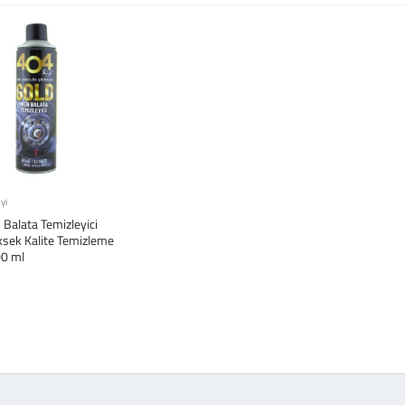
yi
 Balata Temizleyici
ksek Kalite Temizleme
00 ml