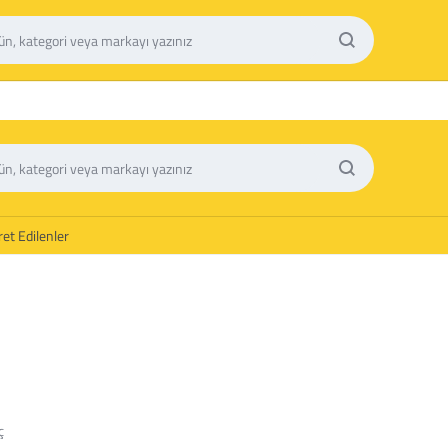
et Edilenler
ç