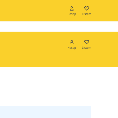
Hizmetlerimiz
Hakkımızda
İletişim
Hesap
Listem
Hesap
Listem
Giriş Yap
Hesap oluştur
Listem
Giriş Yap
Hesap oluştur
Listem