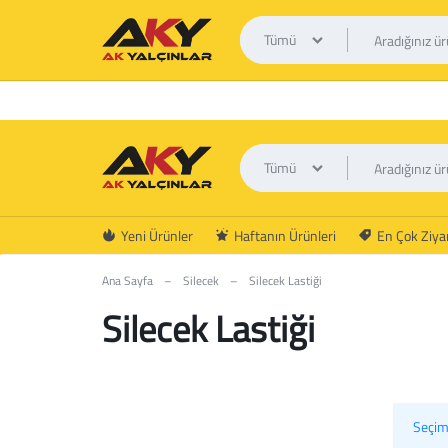
Tümü
Tümü
AK
Yeni Ürünler
Haftanın Ürünleri
En Çok Ziyar
YALÇINLAR
Ana Sayfa
–
Silecek
–
Silecek Lastiği
Silecek Lastiği
Seçim