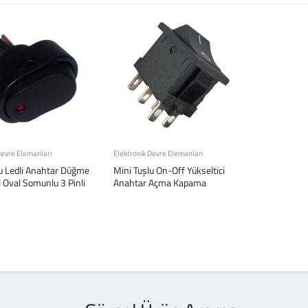
Devre Elemanları
Elektronik Devre Elemanları
lu Ledli Anahtar Düğme
Mini Tuşlu On-Off Yükseltici
 Oval Somunlu 3 Pinli
Anahtar Açma Kapama