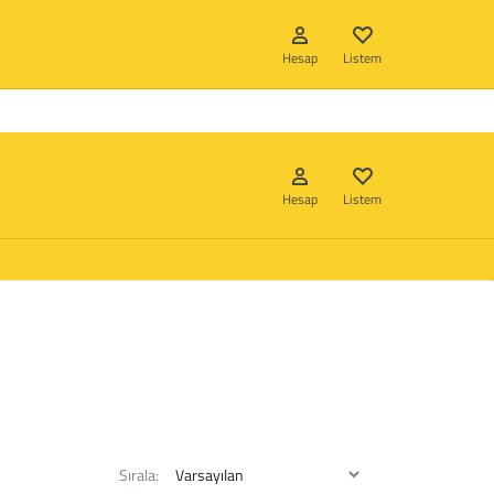
Hizmetlerimiz
Hakkımızda
İletişim
Hesap
Listem
Hesap
Listem
Giriş Yap
Hesap oluştur
Listem
Giriş Yap
Hesap oluştur
Listem
Sırala: