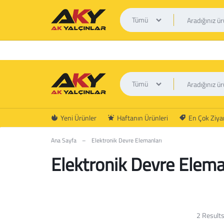
Tümü
Tümü
AK
Yeni Ürünler
Haftanın Ürünleri
En Çok Ziyar
YALÇINLAR
Ana Sayfa
–
Elektronik Devre Elemanları
Elektronik Devre Elema
2 Result