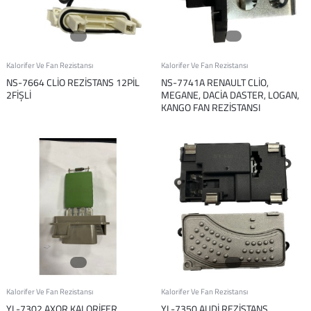
Kalorifer Ve Fan Rezistansı
Kalorifer Ve Fan Rezistansı
NS-7664 CLİO REZİSTANS 12PİL
NS-7741A RENAULT CLİO,
2FİŞLİ
MEGANE, DACİA DASTER, LOGAN,
KANGO FAN REZİSTANSI
Kalorifer Ve Fan Rezistansı
Kalorifer Ve Fan Rezistansı
YL-7302 AXOR KALORİFER
YL-7350 AUDİ REZİSTANS