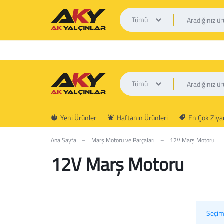
Tümü
Tümü
AK
Yeni Ürünler
Haftanın Ürünleri
En Çok Ziyar
YALÇINLAR
Ana Sayfa
–
Marş Motoru ve Parçaları
–
12V Marş Motoru
12V Marş Motoru
Seçim