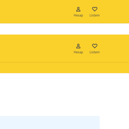
Hizmetlerimiz
Hakkımızda
İletişim
Hesap
Listem
Hesap
Listem
Giriş Yap
Hesap oluştur
Listem
Giriş Yap
Hesap oluştur
Listem