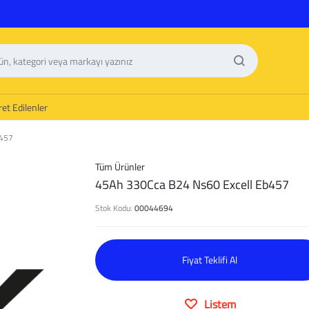
et Edilenler
b457
Tüm Ürünler
45Ah 330Cca B24 Ns60 Excell Eb457
Stok Kodu:
00044694
Fiyat Teklifi Al
Listem