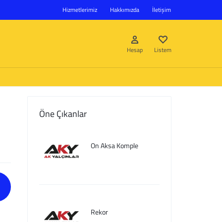
Hizmetlerimiz
Hakkımızda
İletişim
Hesap
Listem
Öne Çıkanlar
Giriş Yap
On Aksa Komple
Hesap oluştur
Listem
Rekor