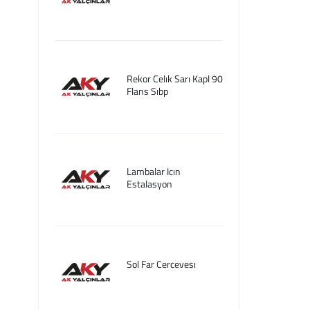
Rekor Celık Sarı Kapl 90
Flans Sıbp
Lambalar Icın
Estalasyon
Sol Far Cercevesı