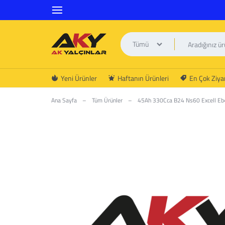
Tümü
AK
Yeni Ürünler
Haftanın Ürünleri
En Çok Ziyar
YALÇINLAR
Ana Sayfa
–
Tüm Ürünler
–
45Ah 330Cca B24 Ns60 Excell E