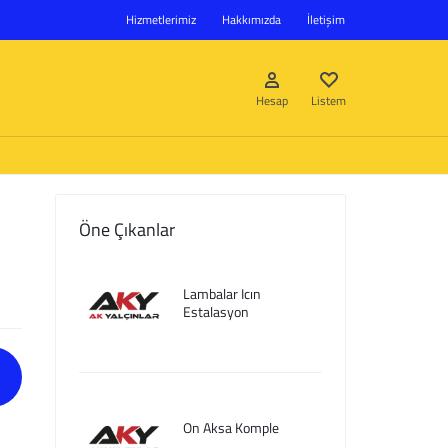
Hizmetlerimiz
Hakkımızda
İletişim
Hesap
Listem
Öne Çıkanlar
Giriş Yap
Lambalar Icın
Hesap oluştur
Estalasyon
Listem
On Aksa Komple