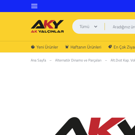
Tümü
AK
Yeni Ürünler
Haftanın Ürünleri
En Çok Ziyar
YALÇINLAR
Ana Sayfa
–
Alternatör Dinamo ve Parçaları
–
Alt.Dıot Kap. Vol