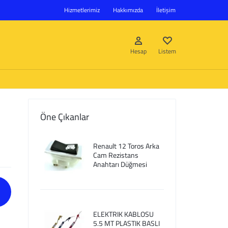
Hizmetlerimiz
Hakkımızda
İletişim
Hesap
Listem
Öne Çıkanlar
Giriş Yap
Renault 12 Toros Arka
Hesap oluştur
Cam Rezistans
Anahtarı Düğmesi
Listem
ELEKTRIK KABLOSU
5.5 MT PLASTIK BASLI