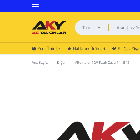
Tümü
AK
Yeni Ürünler
Haftanın Ürünleri
En Çok Ziyar
YALÇINLAR
Ana Sayfa
–
Diğer
–
Alternator 12V Fatıh Case 111843