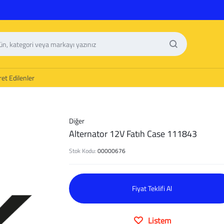
et Edilenler
Diğer
Alternator 12V Fatıh Case 111843
Stok Kodu:
00000676
Fiyat Teklifi Al
Listem