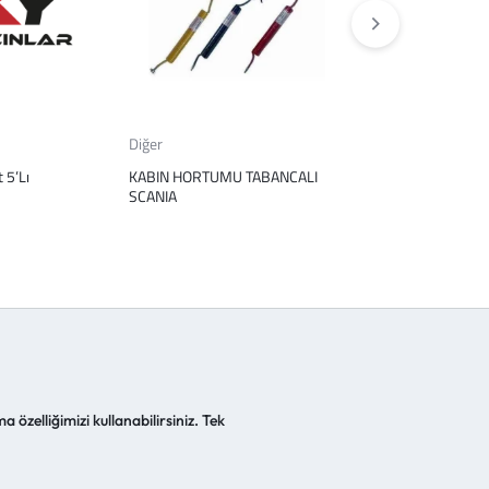
Diğer
Diğer
 5’Lı
KABIN HORTUMU TABANCALI
13 Uclu Tek Gırıs 
SCANIA
a özelliğimizi kullanabilirsiniz. Tek