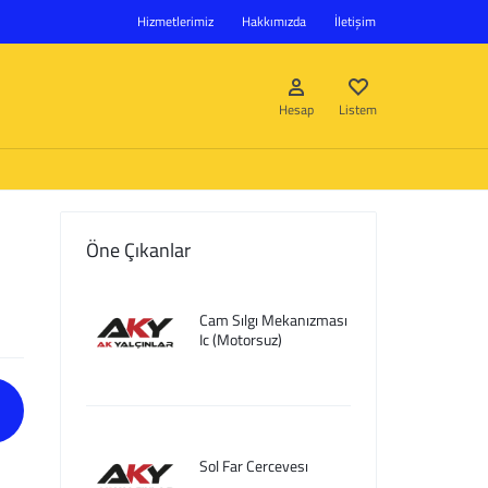
Hizmetlerimiz
Hakkımızda
İletişim
Hesap
Listem
Öne Çıkanlar
Giriş Yap
Cam Sılgı Mekanızması
Hesap oluştur
Ic (Motorsuz)
Listem
Sol Far Cercevesı