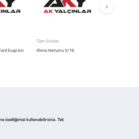
Tüm Ürünler
Aydınlatma
ord Evap Icın
Klıma Hortumu 5/16
Sag Far Cerceves
a özelliğimizi kullanabilirsiniz. Tek