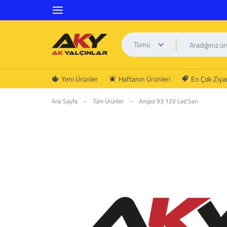
Tümü
AK
Yeni Ürünler
Haftanın Ürünleri
En Çok Ziyar
YALÇINLAR
Ana Sayfa
–
Tüm Ürünler
–
Ampul 93 12V Led Sarı