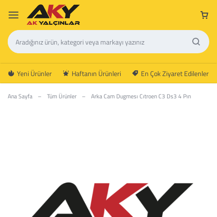
Yeni Ürünler
Haftanın Ürünleri
En Çok Ziyaret Edilenler
Ana Sayfa
–
Tüm Ürünler
–
Arka Cam Dugmesı Cıtroen C3 Ds3 4 Pın