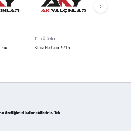
Tüm Ürünler
Tüm Ürünler
Reno
Klıma Hortumu 5/16
Rekor Celık Sarı K
a özelliğimizi kullanabilirsiniz. Tek