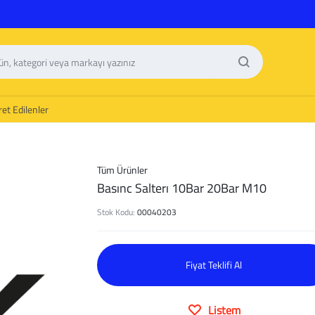
et Edilenler
Tüm Ürünler
Basınc Salterı 10Bar 20Bar M10
Stok Kodu:
00040203
Fiyat Teklifi Al
Listem