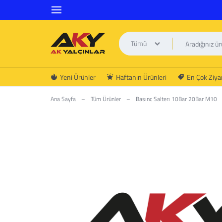
Tümü
AK
Yeni Ürünler
Haftanın Ürünleri
En Çok Ziyar
YALÇINLAR
Ana Sayfa
–
Tüm Ürünler
–
Basınc Salterı 10Bar 20Bar M10