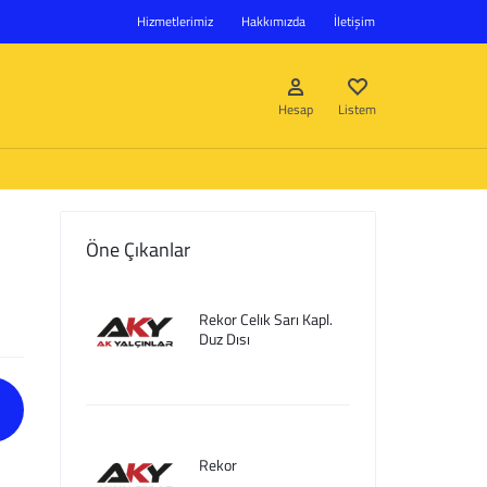
Hizmetlerimiz
Hakkımızda
İletişim
Hesap
Listem
Öne Çıkanlar
Giriş Yap
Rekor Celık Sarı Kapl.
Hesap oluştur
Duz Dısı
Listem
Rekor