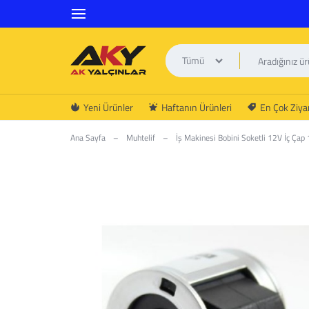
Tümü
AK
Yeni Ürünler
Haftanın Ürünleri
En Çok Ziyar
YALÇINLAR
Ana Sayfa
–
Muhtelif
–
İş Makinesi Bobini Soketli 12V İç Ç