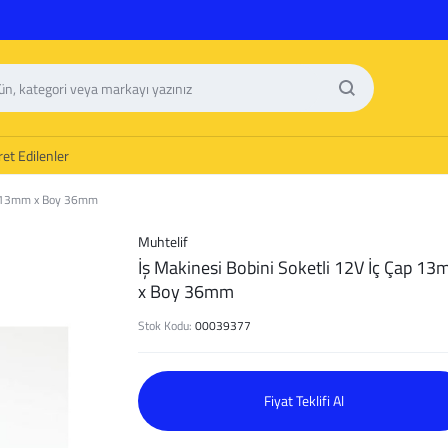
et Edilenler
ap 13mm x Boy 36mm
Muhtelif
İş Makinesi Bobini Soketli 12V İç Çap 1
x Boy 36mm
Stok Kodu:
00039377
Fiyat Teklifi Al