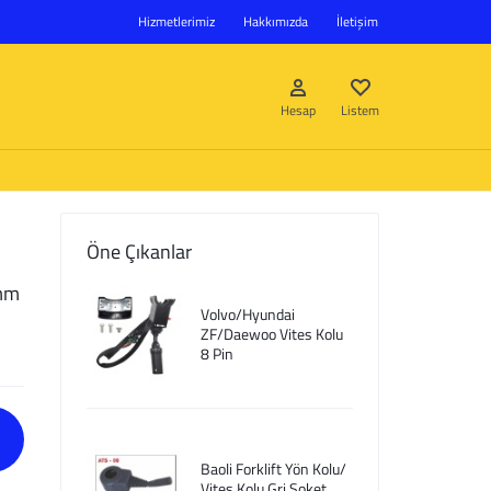
Hizmetlerimiz
Hakkımızda
İletişim
Hesap
Listem
Öne Çıkanlar
Giriş Yap
3mm
Volvo/Hyundai
Hesap oluştur
ZF/Daewoo Vites Kolu
8 Pin
Listem
Baoli Forklift Yön Kolu/
Vites Kolu Gri Soket