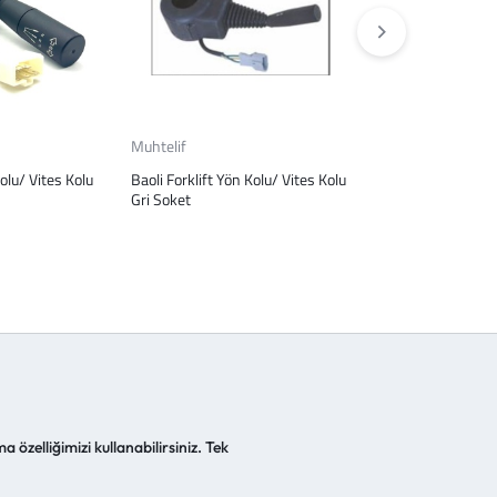
Muhtelif
Muhtelif
Kolu/ Vites Kolu
Baoli Forklift Yön Kolu/ Vites Kolu
Volvo/ Mercedes
Gri Soket
Bmc/ Man/ Daf/ İv
Mazot Deposu Ka
a özelliğimizi kullanabilirsiniz. Tek