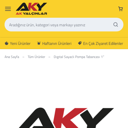
Yeni Ürünler
Haftanın Ürünleri
En Çok Ziyaret Edilenler
Ana Sayfa
–
Tüm Ürünler
–
Dıgıtal Sayaclı Pompa Tabancası 1”