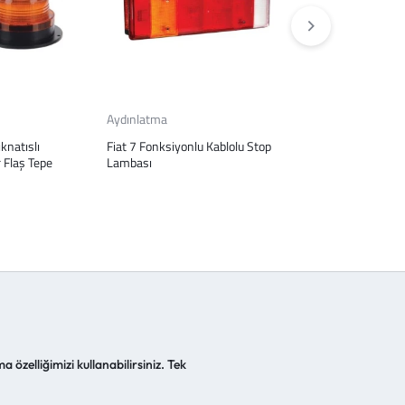
Aydınlatma
Aydınlatma
natıslı
Fiat 7 Fonksiyonlu Kablolu Stop
Ford Otosan P10
 Flaş Tepe
Lambası
Kırmızı
a özelliğimizi kullanabilirsiniz. Tek