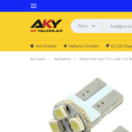
Tümü
AK
Yeni Ürünler
Haftanın Ürünleri
En Çok Ziyar
YALÇINLAR
Ana Sayfa
–
Aydınlatma
–
Dipsiz Park Ledi T10 4 Ledli 12V B