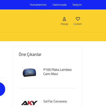
Hizmetlerimiz
Hakkımızda
İletişim
Hesap
Listem
Öne Çıkanlar
Giriş Yap
P100 Plaka Lambası
Hesap oluştur
Camı Mavi
Listem
Sol Far Cercevesı