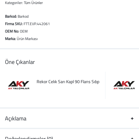
Kategoriler:
Tüm Ürünler
Barkod:
Barkod
Firma SKU:
FTT.EVP.442061
OEM No:
OEM
Marka:
Ürün Markası
Öne Çıkanlar
Rekor Celık Sarı Kapl 90 Flans Sıbp
Açıklama
Değerlendirmeler (0)