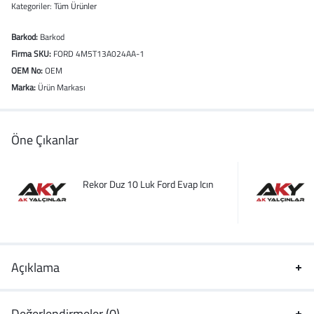
Kategoriler:
Tüm Ürünler
Barkod:
Barkod
Firma SKU:
FORD 4M5T13A024AA-1
OEM No:
OEM
Marka:
Ürün Markası
Öne Çıkanlar
Rekor Duz 10 Luk Ford Evap Icın
Açıklama
Değerlendirmeler (0)