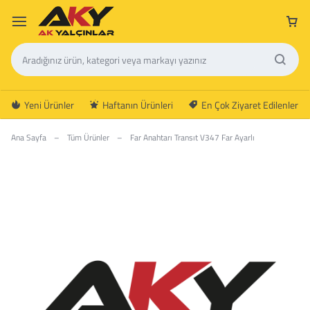
Yeni Ürünler
Haftanın Ürünleri
En Çok Ziyaret Edilenler
Ana Sayfa
–
Tüm Ürünler
–
Far Anahtarı Transıt V347 Far Ayarlı