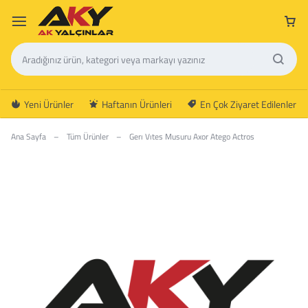
Yeni Ürünler
Haftanın Ürünleri
En Çok Ziyaret Edilenler
Ana Sayfa
–
Tüm Ürünler
–
Gerı Vıtes Musuru Axor Atego Actros