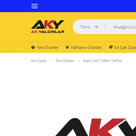
Tümü
AK
Yeni Ürünler
Haftanın Ürünleri
En Çok Ziyar
YALÇINLAR
Ana Sayfa
–
Tüm Ürünler
–
Kablo 3X0.75Mm Ttr(Fw)