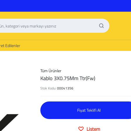
et Edilenler
Tüm Ürünler
Kablo 3X0.75Mm Ttr(Fw)
Stok Kodu:
00041356
Fiyat Teklifi Al
Listem