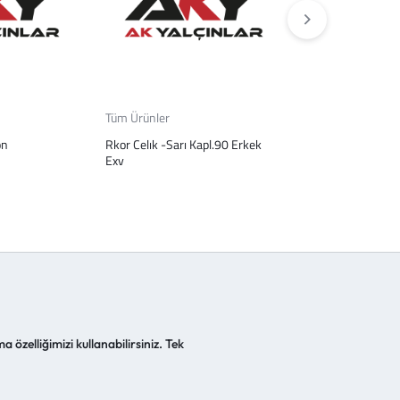
Tüm Ürünler
Tüm Ürünler
on
Rkor Celık -Sarı Kapl.90 Erkek
On Cam Man Ka
Exv
a özelliğimizi kullanabilirsiniz. Tek