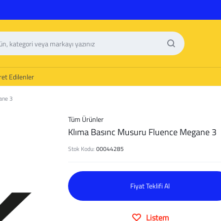
et Edilenler
ane 3
Tüm Ürünler
Klıma Basınc Musuru Fluence Megane 3
Stok Kodu:
00044285
Fiyat Teklifi Al
Listem