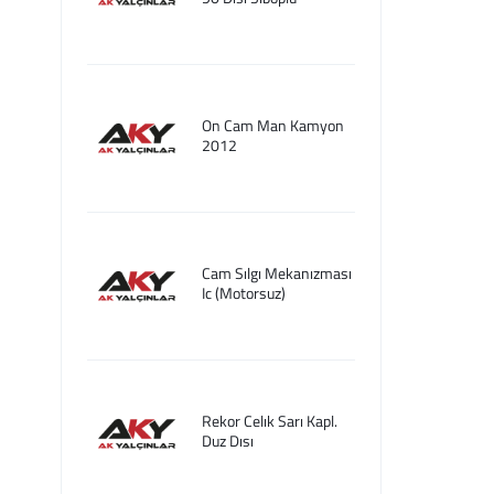
On Cam Man Kamyon
2012
Cam Sılgı Mekanızması
Ic (Motorsuz)
Rekor Celık Sarı Kapl.
Duz Dısı