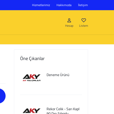
Hizmetlerimiz
Hakkımızda
İletişim
Hesap
Listem
Öne Çıkanlar
Giriş Yap
Deneme Ürünü
Hesap oluştur
Listem
Rekor Celık - Sarı Kapl
90 Dısı Sıboplu