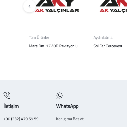
Tüm Ürünler
Aydınlatma
Mars Dın. 12V 8D Revızyonlu
Sol Far Cercevesı
İletişim
WhatsApp
+90 (232) 479 59 59
Konuşma Başlat