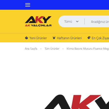
Tümü
AK
Yeni Ürünler
Haftanın Ürünleri
En Çok Ziyar
YALÇINLAR
Ana Sayfa
–
Tüm Ürünler
–
Klıma Basınc Musuru Fluence Meg