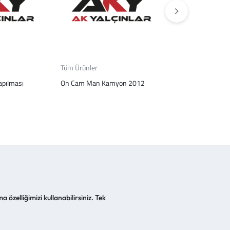
Tüm Ürünler
Tüm Ürünler
apılması
On Cam Man Kamyon 2012
Rekor Celık – Sar
Sıboplu
a özelliğimizi kullanabilirsiniz. Tek