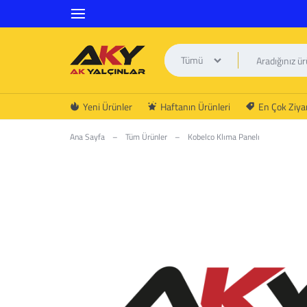
Tümü
AK
Yeni Ürünler
Haftanın Ürünleri
En Çok Ziyar
YALÇINLAR
Ana Sayfa
–
Tüm Ürünler
–
Kobelco Klıma Panelı