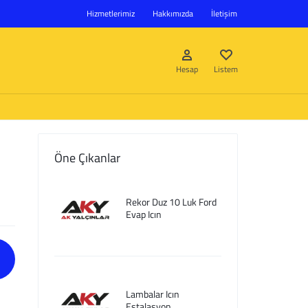
Hizmetlerimiz
Hakkımızda
İletişim
Hesap
Listem
Öne Çıkanlar
Giriş Yap
Rekor Duz 10 Luk Ford
Hesap oluştur
Evap Icın
Listem
Lambalar Icın
Estalasyon