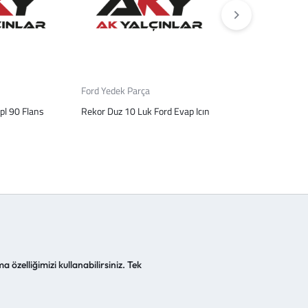
Ford Yedek Parça
Tüm Ürünler
apl 90 Flans
Rekor Duz 10 Luk Ford Evap Icın
Rekor Celık-Sarı 
Exv
a özelliğimizi kullanabilirsiniz. Tek