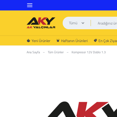
Tümü
AK
Yeni Ürünler
Haftanın Ürünleri
En Çok Ziyar
YALÇINLAR
Ana Sayfa
–
Tüm Ürünler
–
Kompresor 12V Doblo 1.3