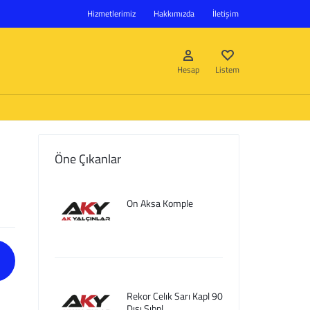
Hizmetlerimiz
Hakkımızda
İletişim
Hesap
Listem
Öne Çıkanlar
Giriş Yap
On Aksa Komple
Hesap oluştur
Listem
Rekor Celık Sarı Kapl 90
Dısı Sıbpl