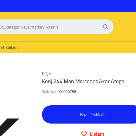
et Edilenler
Diğer
Konj.24V Man Mercedes Axor Atego
Stok Kodu:
00000758
Fiyat Teklifi Al
Listem