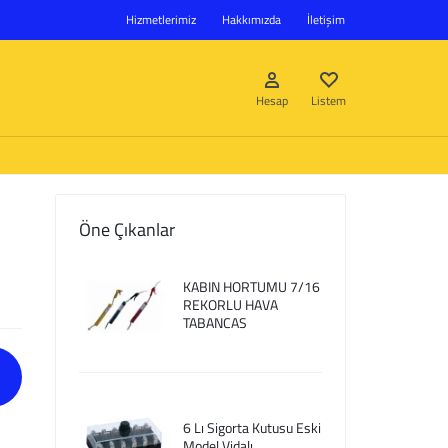
Hizmetlerimiz
Hakkımızda
İletişim
Hesap
Listem
Öne Çıkanlar
Giriş Yap
KABIN HORTUMU 7/16
Hesap oluştur
REKORLU HAVA
TABANCAS
Listem
6 Lı Sigorta Kutusu Eski
Model Vidalı