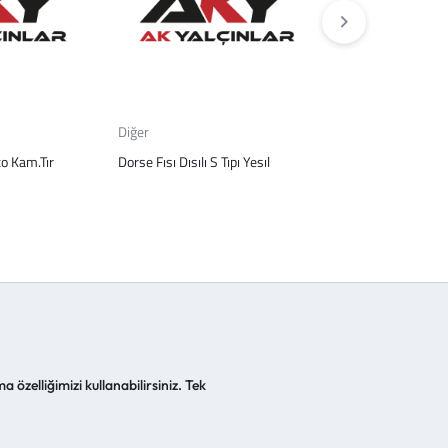
Diğer
Diğer
o Kam.Tır
Dorse Fısı Dısılı S Tıpı Yesıl
10 Lu Sigorta Ku
Vidalı
a özelliğimizi kullanabilirsiniz. Tek