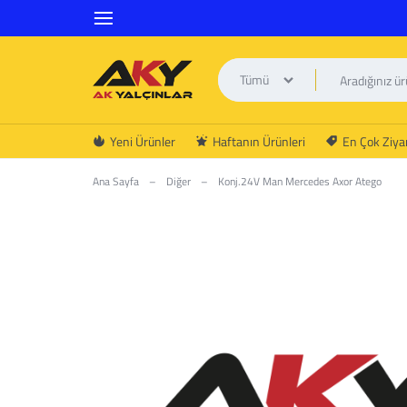
Tümü
AK
Yeni Ürünler
Haftanın Ürünleri
En Çok Ziyar
YALÇINLAR
Ana Sayfa
–
Diğer
–
Konj.24V Man Mercedes Axor Atego