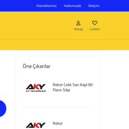
Hizmetlerimiz
Hakkımızda
İletişim
Hesap
Listem
Öne Çıkanlar
Giriş Yap
Rekor Celık Sarı Kapl 90
Hesap oluştur
Flans Sıbp
Listem
Rekor