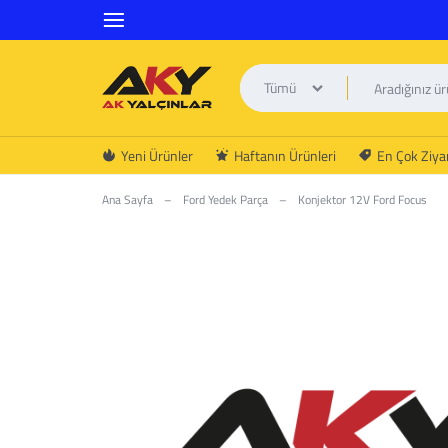
Tümü
AK
Yeni Ürünler
Haftanın Ürünleri
En Çok Ziyar
YALÇINLAR
Ana Sayfa
–
Ford Yedek Parça
–
Konjektor 12V Ford Focus