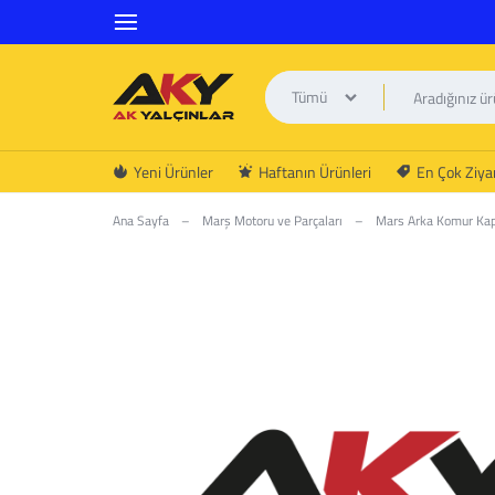
Tümü
AK
Yeni Ürünler
Haftanın Ürünleri
En Çok Ziyar
YALÇINLAR
Ana Sayfa
–
Marş Motoru ve Parçaları
–
Mars Arka Komur Ka