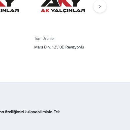
Tüm Ürünler
Tüm Ürünler
Mars Dın. 12V 8D Revızyonlu
On Cam Man Ka
a özelliğimizi kullanabilirsiniz. Tek