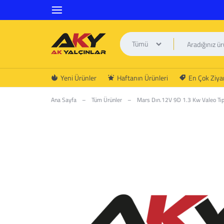
Tümü
AK
Yeni Ürünler
Haftanın Ürünleri
En Çok Ziyar
YALÇINLAR
Ana Sayfa
–
Tüm Ürünler
–
Mars Dın.12V 9D 1.3 Kw Valeo Tıp