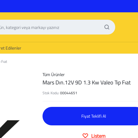
et Edilenler
 Fıat
Tüm Ürünler
Mars Dın.12V 9D 1.3 Kw Valeo Tıp Fıat
Stok Kodu:
00044651
Fiyat Teklifi Al
Listem