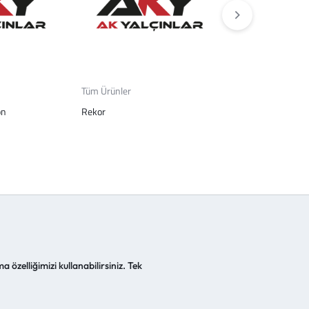
Tüm Ürünler
Tüm Ürünler
on
Rekor
Rkor Celık -Sarı 
Exv
a özelliğimizi kullanabilirsiniz. Tek