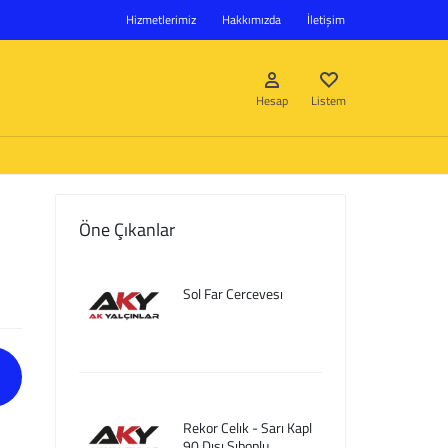
Hizmetlerimiz
Hakkımızda
İletişim
Hesap
Listem
Öne Çıkanlar
Giriş Yap
Sol Far Cercevesı
Hesap oluştur
Listem
Rekor Celık - Sarı Kapl
90 Dısı Sıboplu