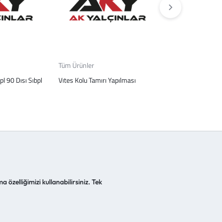
Tüm Ürünler
Tüm Ürünler
pl 90 Dısı Sıbpl
Vıtes Kolu Tamırı Yapılması
Lambalar Icın Es
a özelliğimizi kullanabilirsiniz. Tek