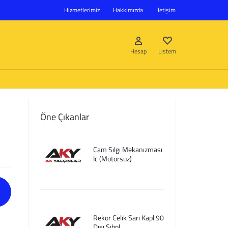
Hizmetlerimiz
Hakkımızda
İletişim
Hesap
Listem
Öne Çıkanlar
Giriş Yap
Cam Sılgı Mekanızması
Hesap oluştur
Ic (Motorsuz)
Listem
Rekor Celık Sarı Kapl 90
Dısı Sıbpl