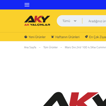
Tümü
AK
Yeni Ürünler
Haftanın Ürünleri
En Çok Ziyar
YALÇINLAR
Ana Sayfa
–
Tüm Ürünler
–
Mars Dın.24V 10D 4.5Kw Cummı