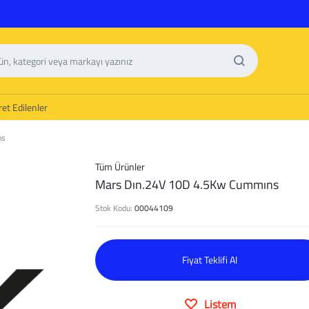
et Edilenler
ns
Tüm Ürünler
Mars Dın.24V 10D 4.5Kw Cummıns
Stok Kodu:
00044109
Fiyat Teklifi Al
Listem