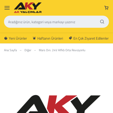
Yeni Ürünler
Haftanın Ürünleri
En Çok Ziyaret Edilenler
Ana Sayfa
–
Diğer
–
Mars Dın. 24V Alfkb Orta Revızyonlu