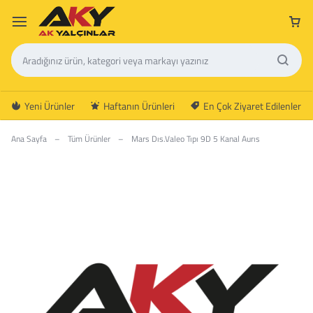
Yeni Ürünler
Haftanın Ürünleri
En Çok Ziyaret Edilenler
Ana Sayfa
–
Tüm Ürünler
–
Mars Dıs.Valeo Tıpı 9D 5 Kanal Aurıs