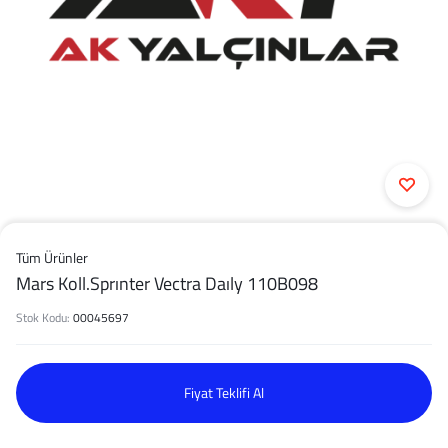
Tüm Ürünler
Mars Koll.Sprınter Vectra Daıly 110B098
Stok Kodu:
00045697
Fiyat Teklifi Al