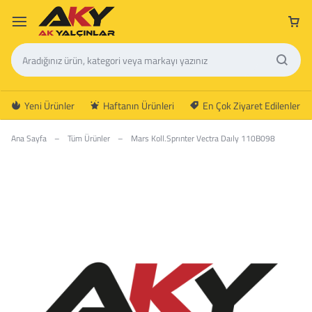
Yeni Ürünler
Haftanın Ürünleri
En Çok Ziyaret Edilenler
Ana Sayfa
–
Tüm Ürünler
–
Mars Koll.Sprınter Vectra Daıly 110B098