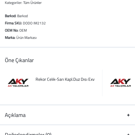
Kategoriler:
Tüm Ürünler
Barkod:
Barkod
Firma SKU:
DODO IM2132
OEM No:
OEM
Marka:
Ürün Markası
Öne Çıkanlar
Rekor Celık-Sarı Kapl.Duz Dısı Exv
Açıklama
Değerlendirmeler (0)