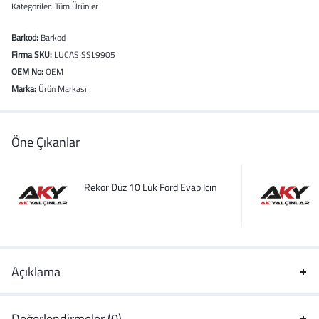
Kategoriler:
Tüm Ürünler
Barkod:
Barkod
Firma SKU:
LUCAS SSL9905
OEM No:
OEM
Marka:
Ürün Markası
Öne Çıkanlar
Rekor Duz 10 Luk Ford Evap Icın
Açıklama
Değerlendirmeler (0)