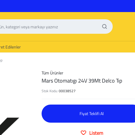
et Edilenler
ıp
Tüm Ürünler
Mars Otomatıgı 24V 39Mt Delco Tıp
Stok Kodu:
00038527
Fiyat Teklifi Al
Listem