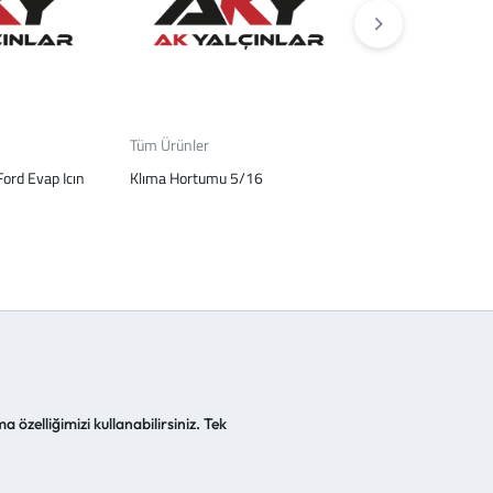
Tüm Ürünler
Aydınlatma
ord Evap Icın
Klıma Hortumu 5/16
Sag Far Cerceves
a özelliğimizi kullanabilirsiniz. Tek