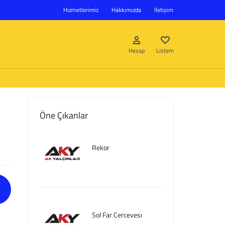
Hizmetlerimiz
Hakkımızda
İletişim
Hesap
Listem
Öne Çıkanlar
Giriş Yap
Rekor
Hesap oluştur
Listem
Sol Far Cercevesı