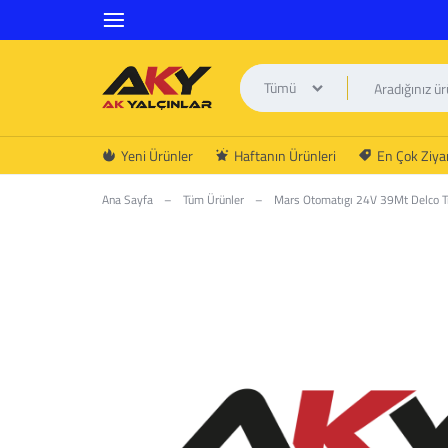
Tümü
AK
Yeni Ürünler
Haftanın Ürünleri
En Çok Ziyar
YALÇINLAR
Ana Sayfa
–
Tüm Ürünler
–
Mars Otomatıgı 24V 39Mt Delco T