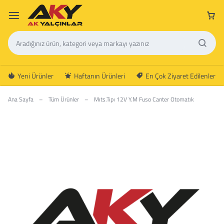
Yeni Ürünler
Haftanın Ürünleri
En Çok Ziyaret Edilenler
Ana Sayfa
–
Tüm Ürünler
–
Mıts.Tıpı 12V Y.M Fuso Canter Otomatık