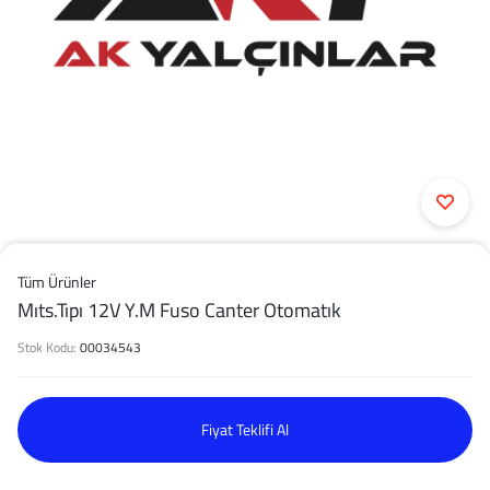
Tüm Ürünler
Mıts.Tıpı 12V Y.M Fuso Canter Otomatık
Stok Kodu:
00034543
Fiyat Teklifi Al