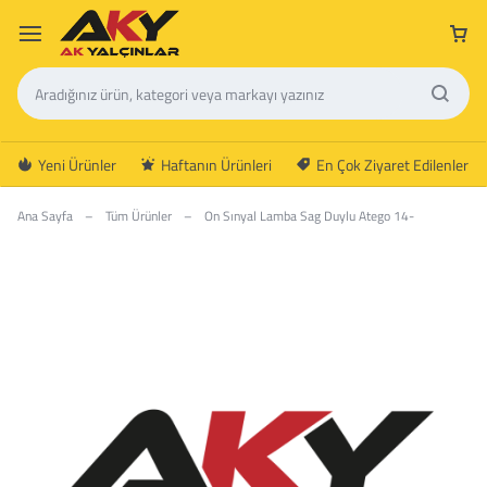
Yeni Ürünler
Haftanın Ürünleri
En Çok Ziyaret Edilenler
Ana Sayfa
–
Tüm Ürünler
–
On Sınyal Lamba Sag Duylu Atego 14-