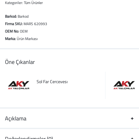
Kategoriler:
Tüm Ürünler
Barkod:
Barkod
Firma SKU:
MARS 620993
OEM No:
OEM
Marka:
Ürün Markası
Öne Çıkanlar
Sol Far Cercevesı
Açıklama
Değerlendirmeler (0)