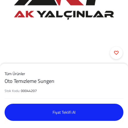
Tüm Ürünler
Oto Temızleme Sungerı
Stok Kodu:
00044207
Fiyat Teklifi Al