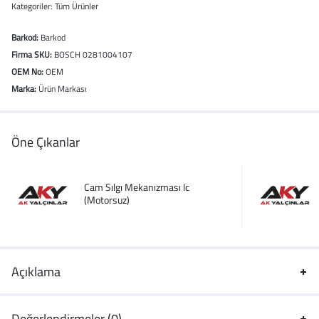
Kategoriler:
Tüm Ürünler
Barkod:
Barkod
Firma SKU:
BOSCH 0281004107
OEM No:
OEM
Marka:
Ürün Markası
Öne Çıkanlar
Cam Sılgı Mekanızması Ic
(Motorsuz)
Açıklama
Değerlendirmeler (0)