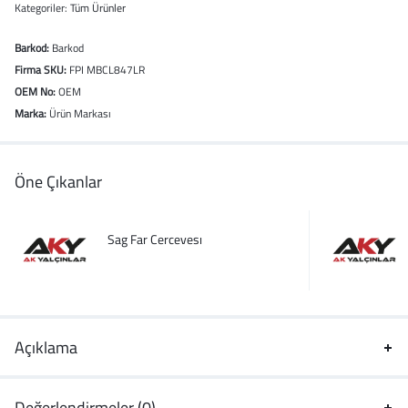
Kategoriler:
Tüm Ürünler
Barkod:
Barkod
Firma SKU:
FPI MBCL847LR
OEM No:
OEM
Marka:
Ürün Markası
Öne Çıkanlar
Sag Far Cercevesı
Açıklama
Değerlendirmeler (0)