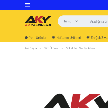
Tümü
AK
Yeni Ürünler
Haftanın Ürünleri
En Çok Ziyar
YALÇINLAR
Ana Sayfa
–
Tüm Ürünler
–
Soket Fıat Ym Far Albea