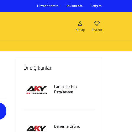
Hizmetlerimiz
Hakkımızda
İletişim
Hesap
Listem
Öne Çıkanlar
Giriş Yap
Lambalar Icın
Hesap oluştur
Estalasyon
Listem
Deneme Ürünü