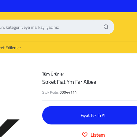
et Edilenler
Tüm Ürünler
Soket Fıat Ym Far Albea
Stok Kodu:
00044114
Fiyat Teklifi Al
Listem