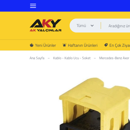
Tümü
AK
Yeni Ürünler
Haftanın Ürünleri
En Çok Ziyar
YALÇINLAR
Ana Sayfa
–
Kablo - Kablo Ucu - Soket
–
Mercedes-Benz Axor Y