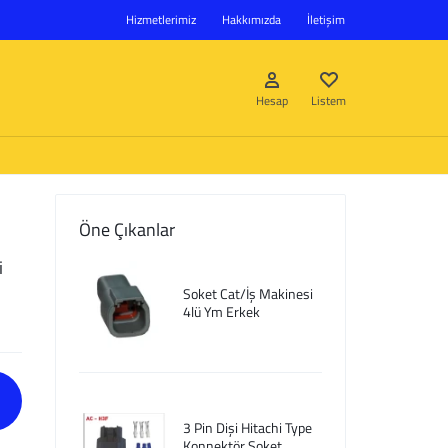
Hizmetlerimiz
Hakkımızda
İletişim
Hesap
Listem
Öne Çıkanlar
Giriş Yap
i
Soket Cat/İş Makinesi
Hesap oluştur
4lü Ym Erkek
Listem
3 Pin Dişi Hitachi Type
Konnektör Soket