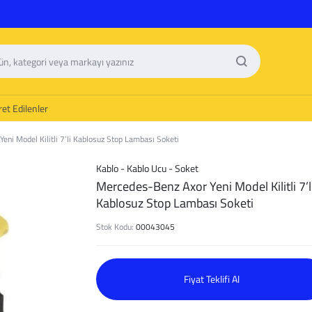
et Edilenler
eni Model Kilitli 7’li Kablosuz Stop Lambası Soketi
Kablo - Kablo Ucu - Soket
Mercedes-Benz Axor Yeni Model Kilitli 7’l
Kablosuz Stop Lambası Soketi
Stok Kodu:
00043045
Fiyat Teklifi Al