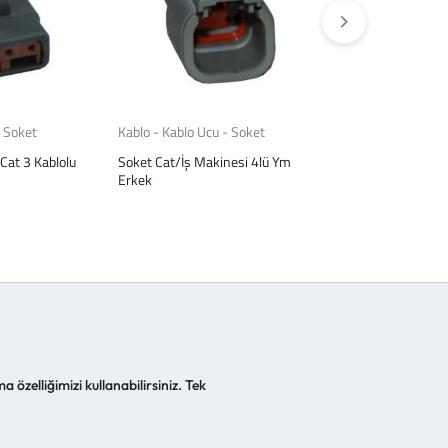
- Soket
Kablo - Kablo Ucu - Soket
Kablo - Kablo Ucu
Cat 3 Kablolu
Soket Cat/İş Makinesi 4lü Ym
2 Pin Tek Taraflı
Erkek
Type Konnektör 
a özelliğimizi kullanabilirsiniz. Tek