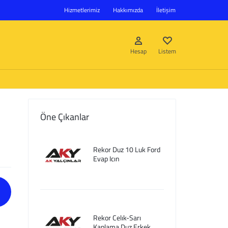
Hizmetlerimiz
Hakkımızda
İletişim
Hesap
Listem
Öne Çıkanlar
Giriş Yap
Rekor Duz 10 Luk Ford
Hesap oluştur
Evap Icın
Listem
Rekor Celık-Sarı
Kaplama Duz Erkek