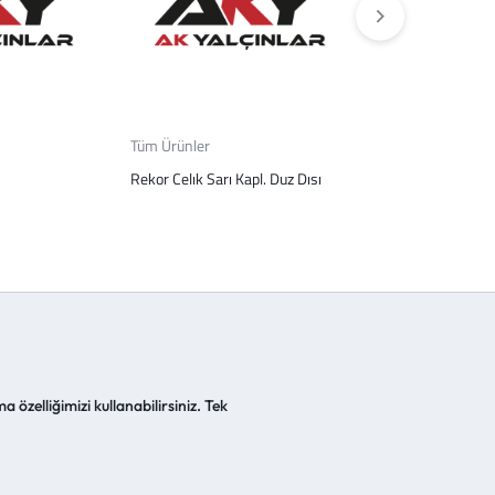
Tüm Ürünler
Tüm Ürünler
Rekor Celık Sarı Kapl. Duz Dısı
Rekor Celık Sarı K
a özelliğimizi kullanabilirsiniz. Tek