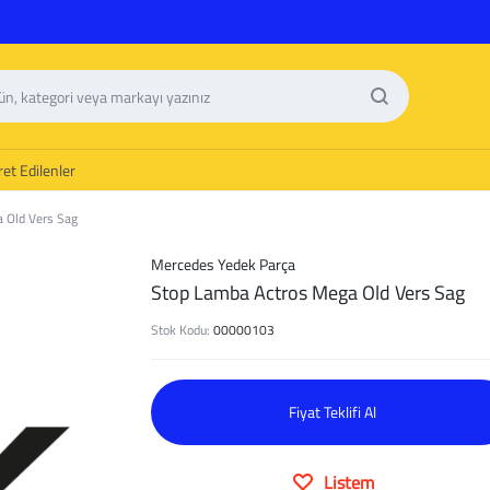
et Edilenler
 Old Vers Sag
Mercedes Yedek Parça
Stop Lamba Actros Mega Old Vers Sag
Stok Kodu:
00000103
Fiyat Teklifi Al
Listem