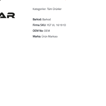
Kategoriler:
Tüm Ürünler
Barkod:
Barkod
Firma SKU:
YGT VL 16191D
OEM No:
OEM
Marka:
Ürün Markası