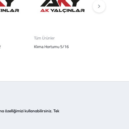
Tüm Ürünler
Tüm Ürünler
2
Klıma Hortumu 5/16
Rekor Celık Sarı K
a özelliğimizi kullanabilirsiniz. Tek