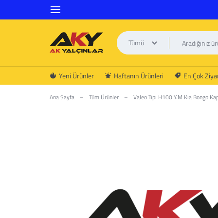
Tümü
AK
Yeni Ürünler
Haftanın Ürünleri
En Çok Ziyar
YALÇINLAR
Ana Sayfa
–
Tüm Ürünler
–
Valeo Tıpı H100 Y.M Kıa Bongo Kap