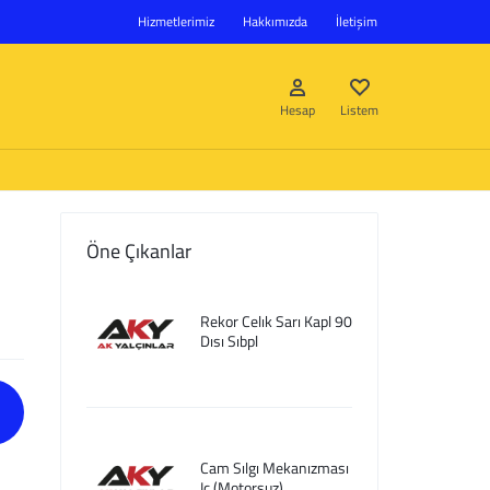
Hizmetlerimiz
Hakkımızda
İletişim
Hesap
Listem
Öne Çıkanlar
Giriş Yap
Rekor Celık Sarı Kapl 90
Hesap oluştur
Dısı Sıbpl
Listem
Cam Sılgı Mekanızması
Ic (Motorsuz)