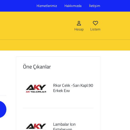
Hizmetlerimiz
Hakkımızda
İletişim
Hesap
Listem
Öne Çıkanlar
Giriş Yap
Rkor Celık -Sarı Kapl.90
Hesap oluştur
Erkek Exv
Listem
Lambalar Icın
Estalasyon