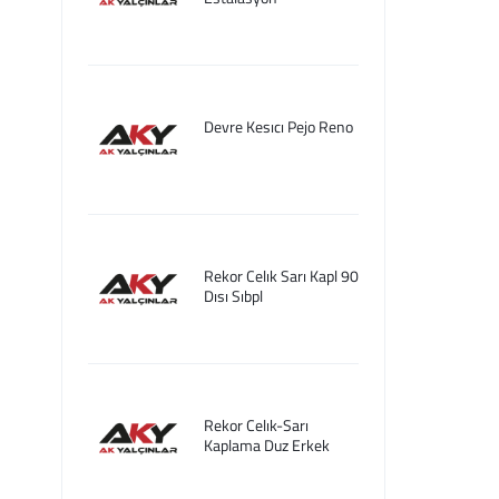
Devre Kesıcı Pejo Reno
Rekor Celık Sarı Kapl 90
Dısı Sıbpl
Rekor Celık-Sarı
Kaplama Duz Erkek