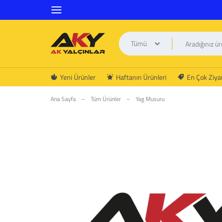
Tümü
AK
Yeni Ürünler
Haftanın Ürünleri
En Çok Ziyar
YALÇINLAR
Ana Sayfa
–
Tüm Ürünler
–
Yag Musuru