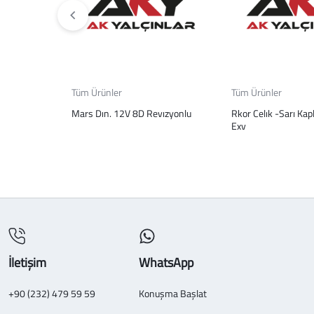
Tüm Ürünler
Tüm Ürünler
Mars Dın. 12V 8D Revızyonlu
Rkor Celık -Sarı Kap
Exv
İletişim
WhatsApp
+90 (232) 479 59 59
Konuşma Başlat