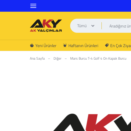
Tümü
AK
Yeni Ürünler
Haftanın Ürünleri
En Çok Ziyar
YALÇINLAR
Ana Sayfa
–
Diğer
–
Mars Burcu T-4 Golf 4 On Kapak Burcu