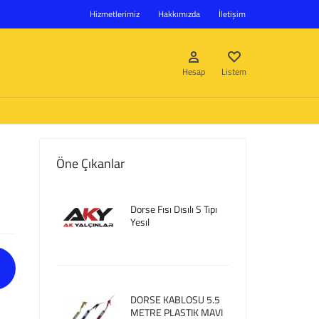
Hizmetlerimiz
Hakkımızda
İletişim
Hesap
Listem
Öne Çıkanlar
Giriş Yap
Dorse Fısı Dısılı S Tıpı
Hesap oluştur
Yesıl
Listem
DORSE KABLOSU 5.5
METRE PLASTIK MAVI