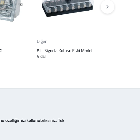
Diğer
Diğer
AG
8 Li Sigorta Kutusu Eski Model
Dorse Fısı Erkeklı
Vidalı
a özelliğimizi kullanabilirsiniz. Tek