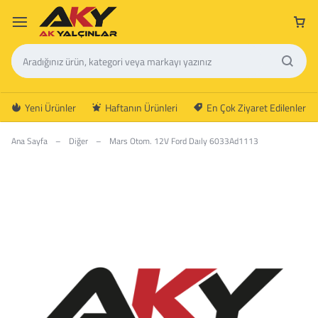
Yeni Ürünler
Haftanın Ürünleri
En Çok Ziyaret Edilenler
Ana Sayfa
–
Diğer
–
Mars Otom. 12V Ford Daıly 6033Ad1113