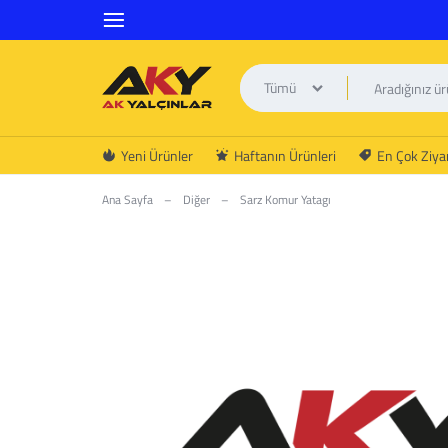
Tümü
AK
Yeni Ürünler
Haftanın Ürünleri
En Çok Ziyar
YALÇINLAR
Ana Sayfa
–
Diğer
–
Sarz Komur Yatagı