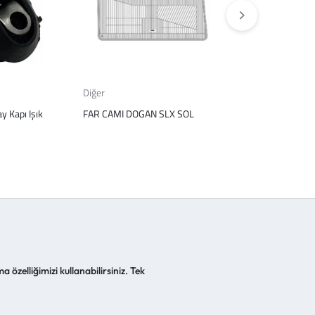
Diğer
Diğer
 Kapı Işık
FAR CAMI DOGAN SLX SOL
KABIN HORTUMU
REKORLU HAVA 
a özelliğimizi kullanabilirsiniz. Tek