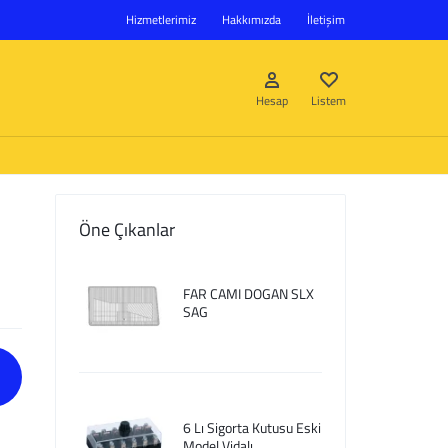
Hizmetlerimiz
Hakkımızda
İletişim
Hesap
Listem
Öne Çıkanlar
Giriş Yap
FAR CAMI DOGAN SLX
Hesap oluştur
SAG
Listem
6 Lı Sigorta Kutusu Eski
Model Vidalı