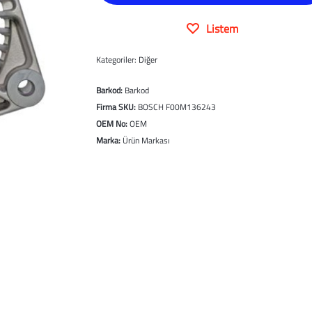
Listem
Kategoriler:
Diğer
Barkod:
Barkod
Firma SKU:
BOSCH F00M136243
OEM No:
OEM
Marka:
Ürün Markası