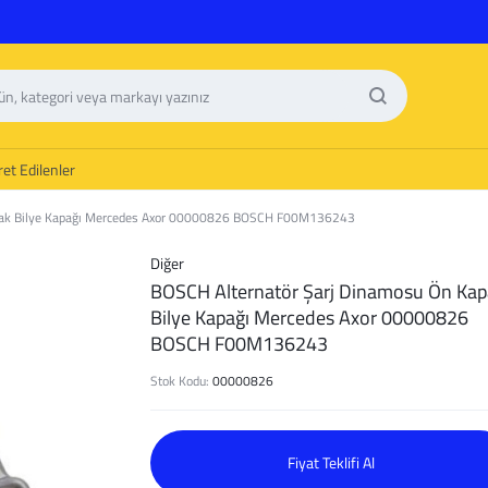
et Edilenler
apak Bilye Kapağı Mercedes Axor 00000826 BOSCH F00M136243
Diğer
BOSCH Alternatör Şarj Dinamosu Ön Ka
Bilye Kapağı Mercedes Axor 00000826
BOSCH F00M136243
Stok Kodu:
00000826
Fiyat Teklifi Al