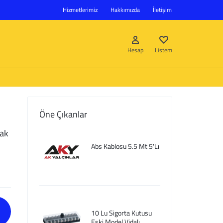
Hizmetlerimiz
Hakkımızda
İletişim
Hesap
Listem
Öne Çıkanlar
Giriş Yap
pak
Abs Kablosu 5.5 Mt 5'Lı
Hesap oluştur
Listem
10 Lu Sigorta Kutusu
Eski Model Vidalı