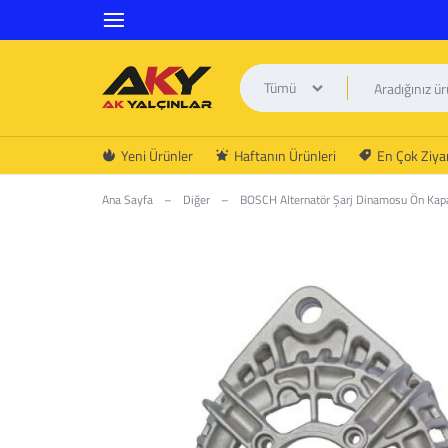
Tümü
AK
Yeni Ürünler
Haftanın Ürünleri
En Çok Ziyar
YALÇINLAR
Ana Sayfa
–
Diğer
–
BOSCH Alternatör Şarj Dinamosu Ön K