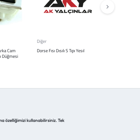
Diğer
Diğer
Arka Cam
Dorse Fısı Dısılı S Tıpı Yesıl
FAR CAMI DOGAN
ı Düğmesi
a özelliğimizi kullanabilirsiniz. Tek